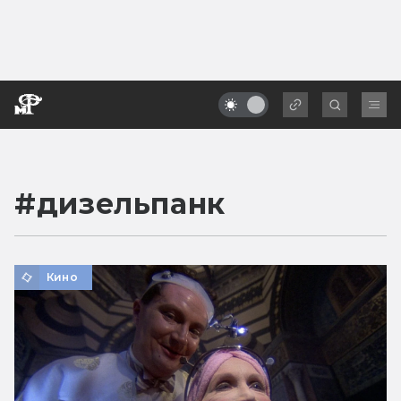
#
дизельпанк
Кино