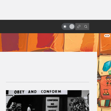
от
«Вспомнить всё» Верховена:
трудная история создания