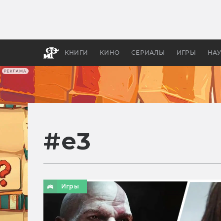
Как с
фильм
бы «В
КНИГИ
КИНО
СЕРИАЛЫ
ИГРЫ
НА
РЕКЛАМА
#
e3
Игры