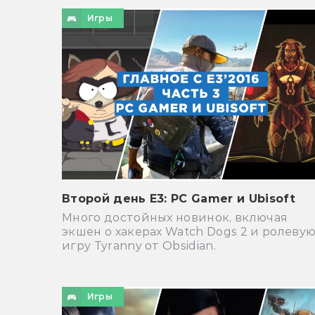
Игры
Второй день E3: PC Gamer и Ubisoft
Много достойных новинок, включая
экшен о хакерах Watch Dogs 2 и ролеву
игру Tyranny от Obsidian.
Игры