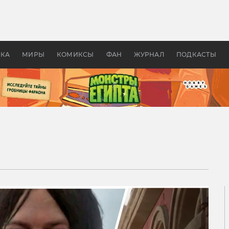
оздавались «Страшилы»:
«Одиссея» Нолана: что эт
, без которого не было
фильм сделал с Гомером и
ластелина колец»
Древней Грецией
УКА
МИРЫ
КОМИКСЫ
ФАН
ЖУРНАЛ
ПОДКАСТЫ