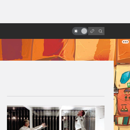
ы»:
«V значит вендетта». Как
ыло
создавался бунтарский фильм
про идею под маской