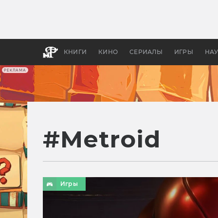
Какие
авгус
апока
детск
КНИГИ
КИНО
СЕРИАЛЫ
ИГРЫ
НА
РЕКЛАМА
#
Metroid
Игры