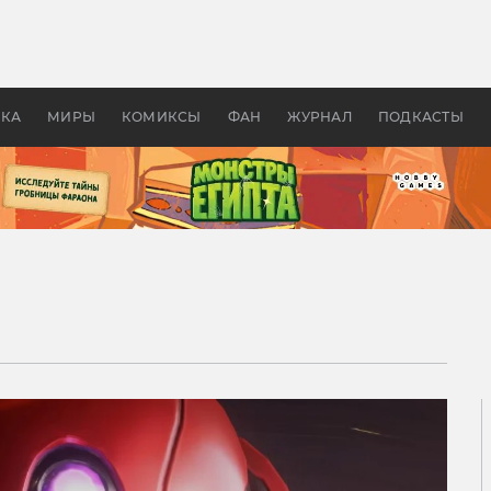
 фильмы смотреть в
Как создавались «Страшил
те 2026? В мире —
фильм, без которого не б
липсис, в России —
бы «Властелина колец»
ие комедии
УКА
МИРЫ
КОМИКСЫ
ФАН
ЖУРНАЛ
ПОДКАСТЫ