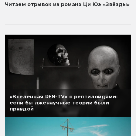
Читаем отрывок из романа Ци Юэ «Звёзды»
«Вселенная REN-TV» с рептилоидами:
если бы лженаучные теории были
правдой