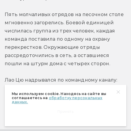
Пять молчаливых отрядов на песочном столе 
мгновенно загорелись. Боевой единицей 
числилась группа из трех человек, каждая 
команда поставила по одному на охрану 
перекрестков. Окружающие отряды 
рассредоточились в сеть, а оставшиеся 
пошли на штурм дома с четырех сторон.
Лао Цю надрывался по командному каналу:
Мы используем cookie. Находясь на сайте вы
— Где мониторинг? Живой экран! 
соглашаетесь на
обработку персональных
данных.
Немедленно! Неужели мне нужно орать, 
Принять
чтобы вы включили лазерный 
звукоизмеритель? Осветите темную зону!