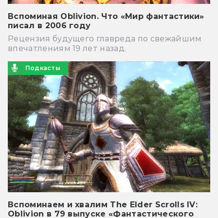
Вспоминая Oblivion. Что «Мир фантастики»
писал в 2006 году
Рецензия будущего главреда по свежайшим
впечатлениям 19 лет назад.
Подкасты
Вспоминаем и хвалим The Elder Scrolls IV:
Oblivion в 79 выпуске «Фантастического