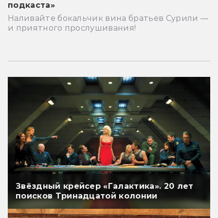
подкаста»
Наливайте бокальчик вина братьев Сурили —
и приятного прослушивания!
Звёздный крейсер «Галактика». 20 лет
поисков Тринадцатой колонии