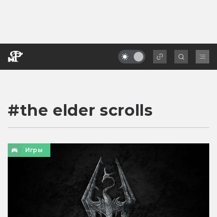
#
the elder scrolls
Игры