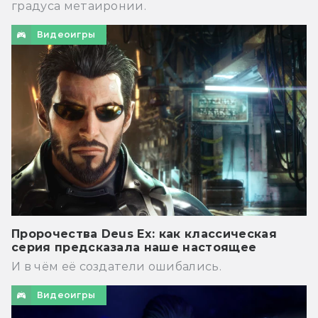
градуса метаиронии.
Видеоигры
Пророчества Deus Ex: как классическая
серия предсказала наше настоящее
И в чём её создатели ошибались.
Видеоигры