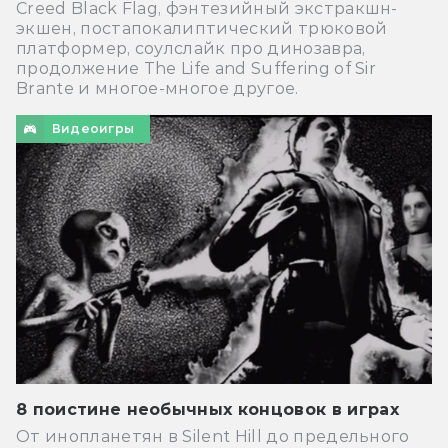
Creed Black Flag, фэнтезийный экстракшн-
экшен, постапокалиптический трюковой
платформер, соулслайк про динозавра,
продолжение The Life and Suffering of Sir
Brante и многое-многое другое.
Видеоигры
8 поистине необычных концовок в играх
От инопланетян в Silent Hill до предельного