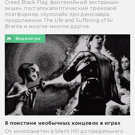
Creed Black Flag, фэнтезийный экстракшн-
экшен, постапокалиптический трюковой
платформер, соулслайк про динозавра,
продолжение The Life and Suffering of Sir
Brante и многое-многое другое.
Видеоигры
8 поистине необычных концовок в играх
От инопланетян в Silent Hill до предельного