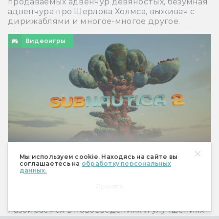
продаваемых адвенчур девяностых, безумная
адвенчура про Шерлока Холмса, выживач с
дирижаблями и многое-многое другое.
Видеоигры
Мы используем cookie. Находясь на сайте вы
соглашаетесь на
обработку персональных
данных.
Погружаемся в ранний доступ Subnautica 2:
инопланетный дайвинг без ненужных
Принять
откровений
Разбираемся в нововведениях и улучшениях