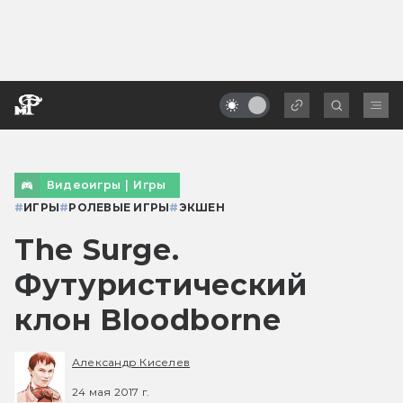
Видеоигры
|
Игры
#
ИГРЫ
#
РОЛЕВЫЕ ИГРЫ
#
ЭКШЕН
The Surge.
Футуристический
клон Bloodborne
Александр Киселев
24 мая 2017 г.