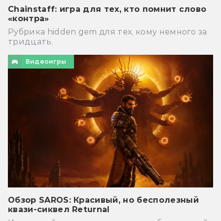
Chainstaff: игра для тех, кто помнит слово
«контра»
Рубрика hidden gem для тех, кому немного за
тридцать.
Видеоигры
Обзор SAROS: Красивый, но бесполезный
квази-сиквел Returnal