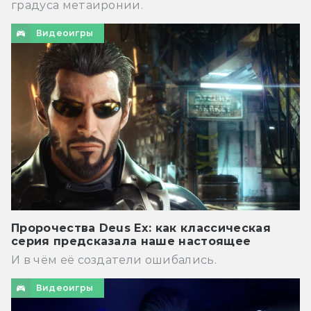
градуса метаиронии.
Видеоигры
Пророчества Deus Ex: как классическая
серия предсказала наше настоящее
И в чём её создатели ошибались.
Видеоигры