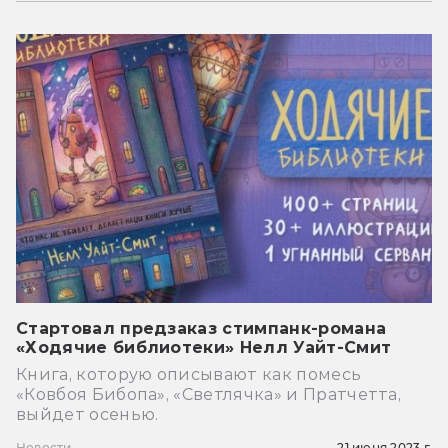
Стартовал предзаказ стимпанк-романа
«Ходячие библиотеки» Нелл Уайт-Смит
Книга, которую описывают как помесь
«Ковбоя Бибопа», «Светлячка» и Пратчетта,
выйдет осенью.
Новости
21 июня 2023 г.