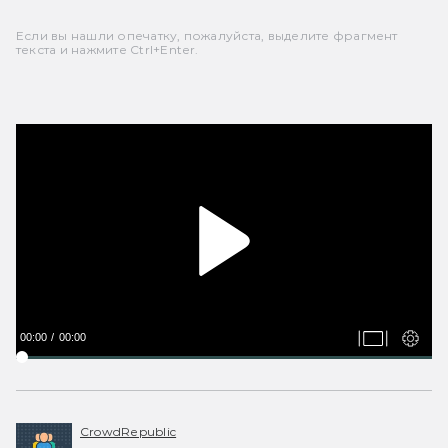
Если вы нашли опечатку, пожалуйста, выделите фрагмент
текста и нажмите Ctrl+Enter.
00:00
00:00
CrowdRepublic