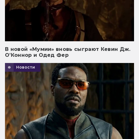
В новой «Мумии» вновь сыграют Кевин Дж.
О’Коннор и Одед Фер
Новости