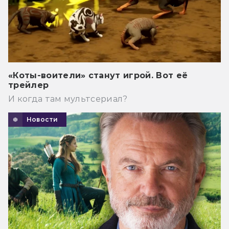
«Коты-воители» станут игрой. Вот её
трейлер
И когда там мультсериал?
Новости