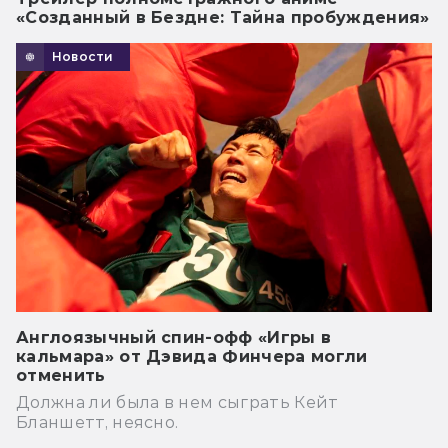
«Созданный в Бездне: Тайна пробуждения»
Новости
Англоязычный спин-офф «Игры в
кальмара» от Дэвида Финчера могли
отменить
Должна ли была в нем сыграть Кейт
Бланшетт, неясно.