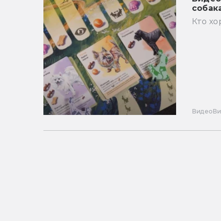
собак
Кто х
Видео
В