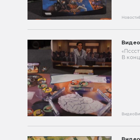
Новости
Видео
«Пссст
В конц
Видео
В
Видео