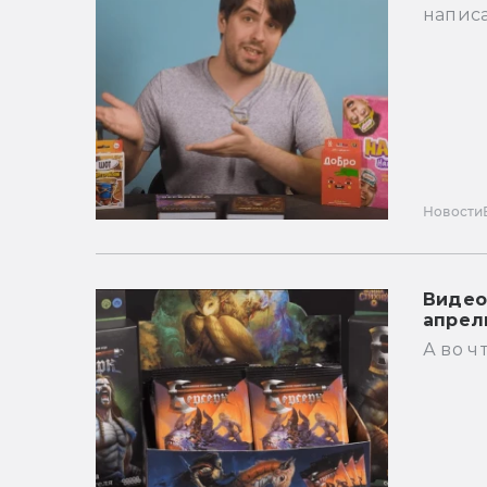
написа
Новости
Видео
апрел
А во ч