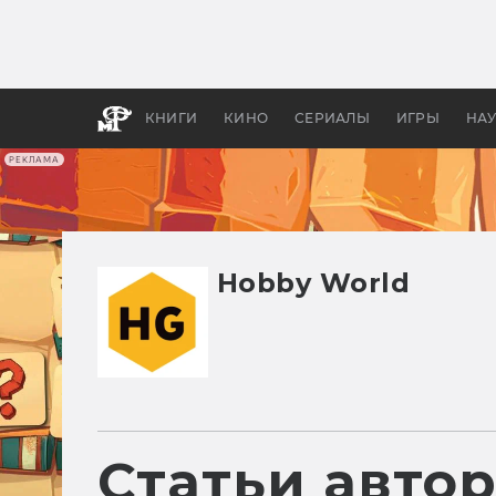
Какие
авгус
апока
детск
КНИГИ
КИНО
СЕРИАЛЫ
ИГРЫ
НА
РЕКЛАМА
Hobby World
Статьи авто