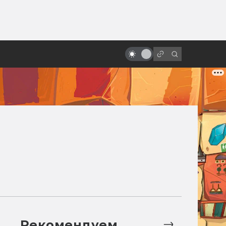
ы»:
ыло
Какими могли быть «Хранители»
от Терри Гиллиама
Рекомендуем