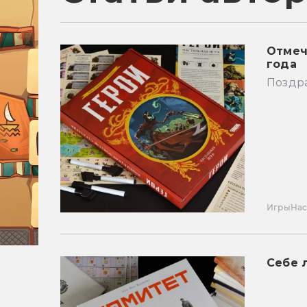
Отмеч
года
Поздра
Игры
Нас
Себе 