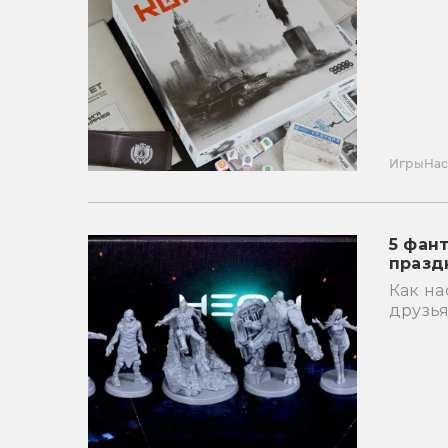
Игры
Нас
5 фан
празд
Как на
друзь