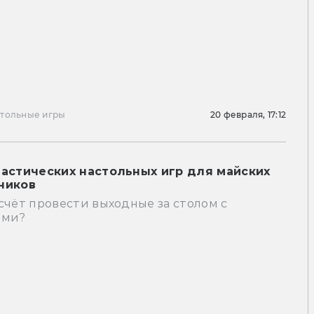
тольные игры
20 февраля, 17:12
тастических настольных игр для майских
ников
счёт провести выходные за столом с
ями?