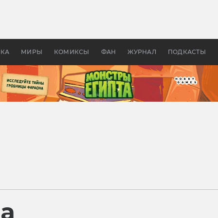
 фильмы смотреть в
Как создавались «Страшил
те 2026? В мире —
фильм, без которого не б
липсис, в России —
бы «Властелина колец»
ие комедии
УКА
МИРЫ
КОМИКСЫ
ФАН
ЖУРНАЛ
ПОДКАСТЫ
ра