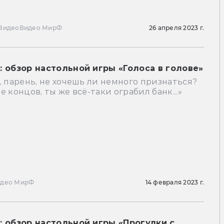
Видео
Видео МирФ
26 апреля 2023 г.
: обзор настольной игры «Голоса в голове»
, парень, не хочешь ли немного признаться?
е концов, ты же всё-таки ограбил банк...»
идео МирФ
14 февраля 2023 г.
: обзор настольной игры «Прогулки с