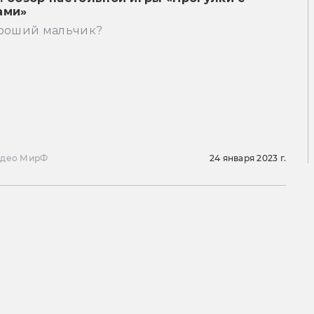
ами»
ороший мальчик?
идео МирФ
24 января 2023 г.