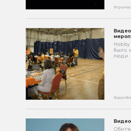
Игры
Нас
Видео
мероп
Hobby 
было, 
люди.
Видео
В
Видео
Обител