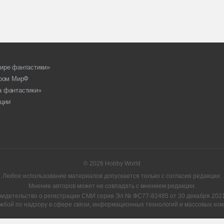
ире фантастики»
ором МирФ
а фантастики»
ции
© 2026 Hobby World
Любое использование материалов допускается только с согласия редакции.
Мнение авторов может не совпадать с мнением редакции.
видетельство о регистрации СМИ серия Эл № ФС77-82485 от 30 декабря 2021 
жбой по надзору в сфере связи, информационных технологий и массовых ком