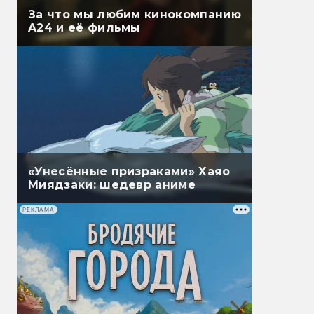
За что мы любим кинокомпанию
A24 и её фильмы
«Унесённые призраками» Хаяо
Миядзаки: шедевр аниме
РЕКЛАМА