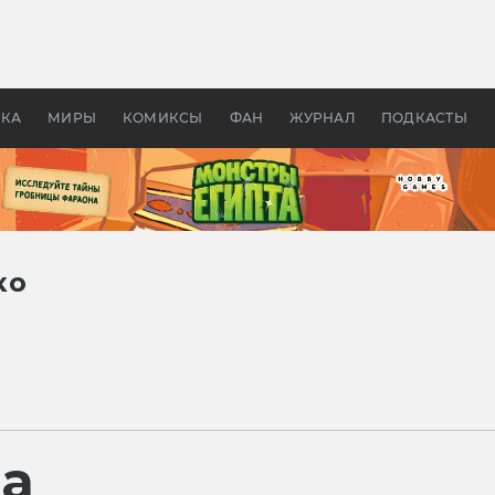
 фильмы смотреть в
Как создавались «Страшил
те 2026? В мире —
фильм, без которого не б
липсис, в России —
бы «Властелина колец»
ие комедии
УКА
МИРЫ
КОМИКСЫ
ФАН
ЖУРНАЛ
ПОДКАСТЫ
ко
ра