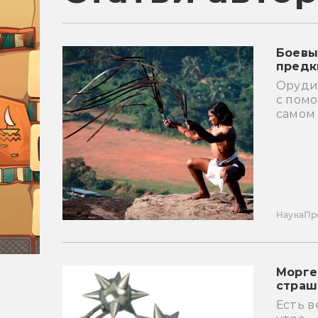
Боевы
предк
Орудие
с пом
самом
Наука
Пр
Морге
страш
Есть в