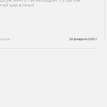
 Да уж, ничто так не бодрит с утра, как
тый шар в лицо!
ошлое
20 февраля 2021 г.