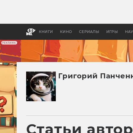
Какие
авгус
апока
детск
КНИГИ
КИНО
СЕРИАЛЫ
ИГРЫ
НА
РЕКЛАМА
Григорий Панчен
Статьи авто