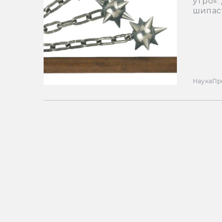
утро».
шипас
Наука
Пр