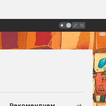
ы»:
«Кто подставил кролика
ыло
Роджера»: 8 фактов, которых вы
не знали
Рекомендуем