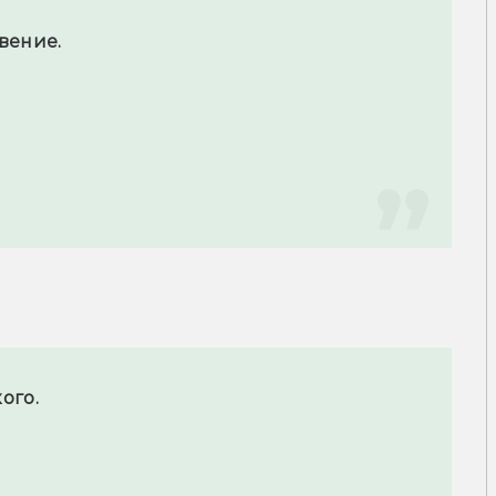
вение.
ого.