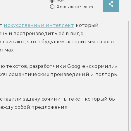
2505
2 минуты на чтение
т 
искусственный интеллект
, который 
чь и воспроизводить её в виде 
считают, что в будущем алгоритмы такого 
итмах.
ю текстов, разработчики Google «скормили» 
тысяч романтических произведений и полторы 
тавили задачу сочинить текст, который бы 
между собой предложения.