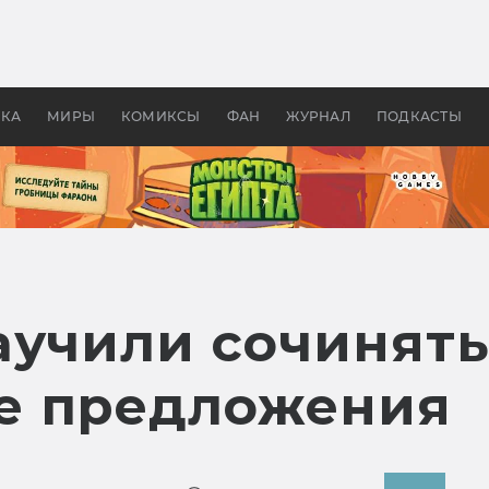
 фильмы смотреть в
Как создавались «Страшил
те 2026? В мире —
фильм, без которого не б
липсис, в России —
бы «Властелина колец»
ие комедии
УКА
МИРЫ
КОМИКСЫ
ФАН
ЖУРНАЛ
ПОДКАСТЫ
аучили сочинят
е предложения