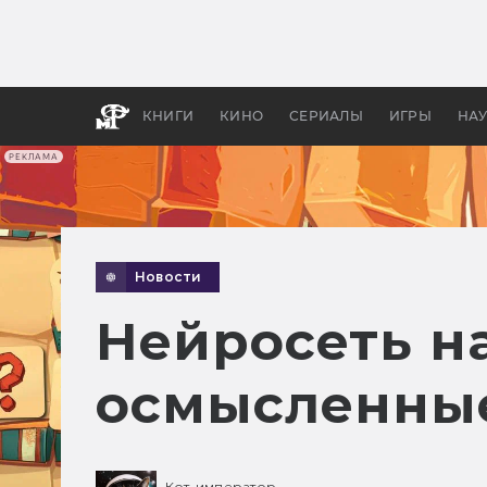
Какие
авгус
апока
детск
КНИГИ
КИНО
СЕРИАЛЫ
ИГРЫ
НА
РЕКЛАМА
Новости
Нейросеть н
осмысленны
Кот-император