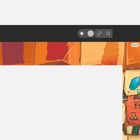
ы»:
Мамору Хосода хотел стать
ыло
вторым Миядзаки, а стал самим
собой
ь