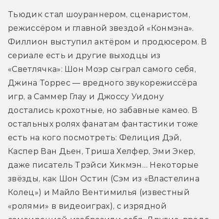
Тьюдик стал шоураннером, сценаристом, 
режиссёром и главной звездой «Конмэна». 
Филлион выступил актёром и продюсером. В 
сериале есть и другие выходцы из 
«Светлячка»: Шон Моэр сыграл самого себя, 
Джина Торрес — вредного звукорежиссёра 
игр, а Саммер Глау и Джоссу Уидону 
достались крохотные, но забавные камео. В 
остальных ролях фанатам фантастики тоже 
есть на кого посмотреть: Фелиция Дэй, 
Каспер Ван Дьен, Триша Хелфер, Эми Экер, 
даже писатель Трэйси Хикмэн… Некоторые 
звёзды, как Шон Остин (Сэм из «Властелина 
Колец») и Майло Вентимилья (известный 
«ролями» в видеоиграх), с изрядной 