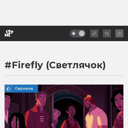
#
Firefly (Светлячок)
Сериалы