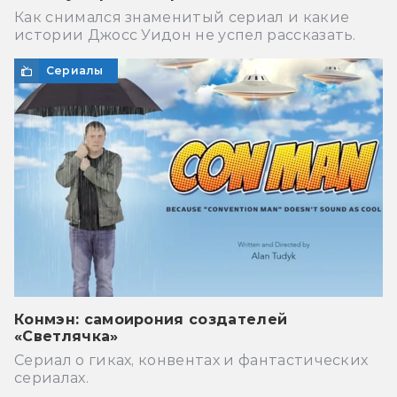
Как снимался знаменитый сериал и какие
истории Джосс Уидон не успел рассказать.
Сериалы
Конмэн: самоирония создателей
«Светлячка»
Сериал о гиках, конвентах и фантастических
сериалах.