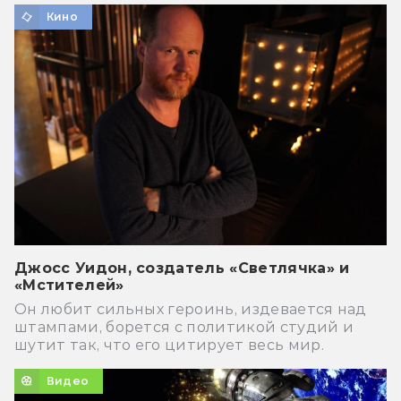
Кино
Джосс Уидон, создатель «Светлячка» и
«Мстителей»
Он любит сильных героинь, издевается над
штампами, борется с политикой студий и
шутит так, что его цитирует весь мир.
Видео