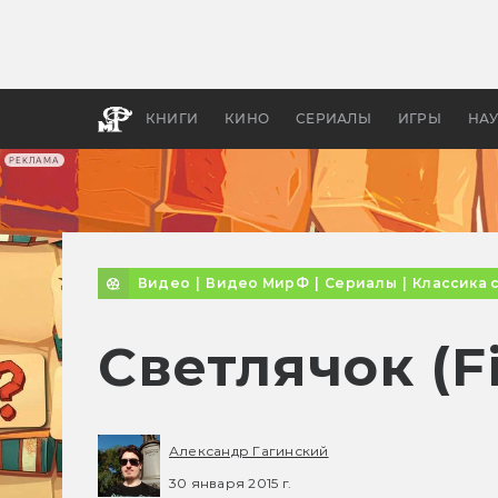
Как с
фильм
бы «В
КНИГИ
КИНО
СЕРИАЛЫ
ИГРЫ
НА
РЕКЛАМА
Видео
|
Видео МирФ
|
Сериалы
|
Классика 
Светлячок (F
Александр Гагинский
30 января 2015 г.