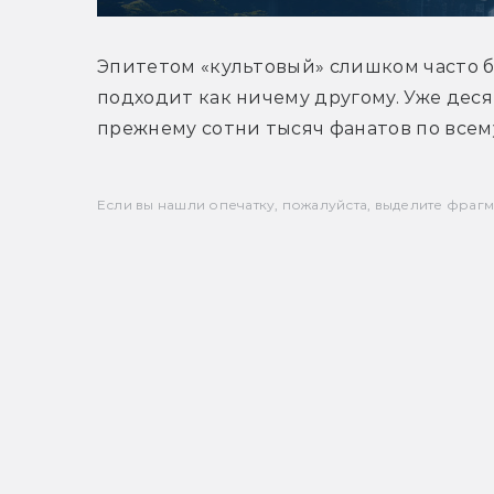
Эпитетом «культовый» слишком часто бр
подходит как ничему другому. Уже десять
прежнему сотни тысяч фанатов по всему
Если вы нашли опечатку, пожалуйста, выделите фрагмен