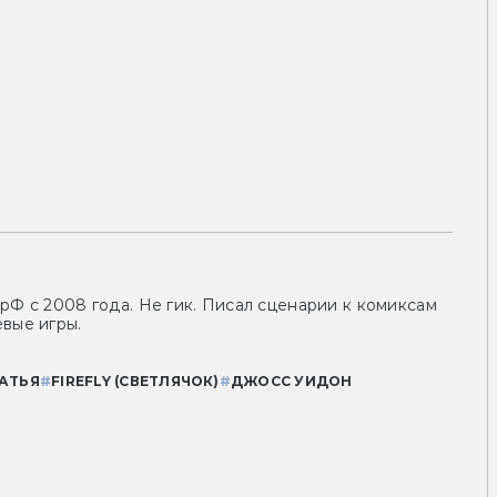
рФ с 2008 года. Не гик. Писал сценарии к комиксам
вые игры.
АТЬЯ
#
FIREFLY (СВЕТЛЯЧОК)
#
ДЖОСС УИДОН