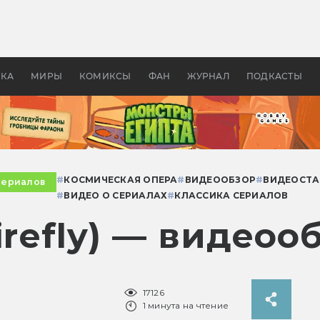
оздавались «Страшилы»:
«Одиссея» Нолана: что эт
, без которого не было
фильм сделал с Гомером и
ластелина колец»
Древней Грецией
УКА
МИРЫ
КОМИКСЫ
ФАН
ЖУРНАЛ
ПОДКАСТЫ
#
КОСМИЧЕСКАЯ ОПЕРА
#
ВИДЕООБЗОР
#
ВИДЕОСТА
сериалов
#
ВИДЕО О СЕРИАЛАХ
#
КЛАССИКА СЕРИАЛОВ
irefly) — видеоо
17126
1 минута на чтение