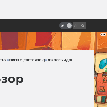
от
Актёры, которые умерли больше
раз, чем Шон Бин
ТЬЯ
#
FIREFLY (СВЕТЛЯЧОК)
#
ДЖОСС УИДОН
бзор