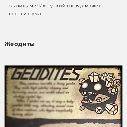
глазищами! Их жуткий взгляд может
свести с ума.
Жеодиты