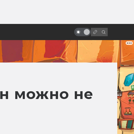
ы»:
ыло
Гигер и сотворение «Чужого»
он можно не