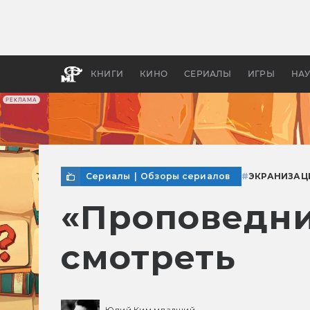
Какие
авгус
апока
детск
КНИГИ
КИНО
СЕРИАЛЫ
ИГРЫ
НА
РЕКЛАМА
Сериалы
|
Обзоры сериалов
#
ЭКРАНИЗАЦ
«Проповедни
смотреть
Юлий Ким младший