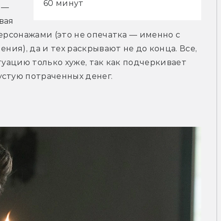
60 минут
— 
ая 
ерсонажами (это не опечатка — именно с 
ния), да и тех раскрывают не до конца. Все, 
туацию только хуже, так как подчеркивает 
устую потраченных денег.