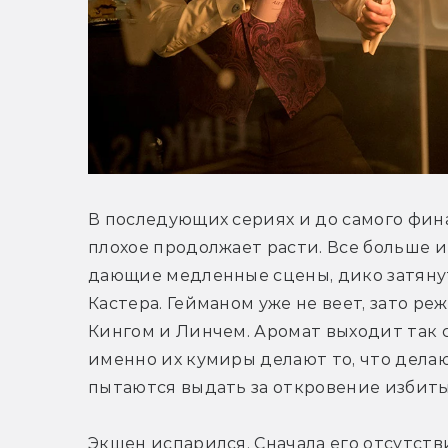
В последующих сериях и до самого финал
плохое продолжает расти. Все больше и
дающие медленные сцены, дико затяну
Кастера. Гейманом уже не веет, зато ре
Кингом и Линчем. Аромат выходит так се
именно их кумиры делают то, что делают
пытаются выдать за откровение избиты
Экшен испарился. Сначала его отсутст