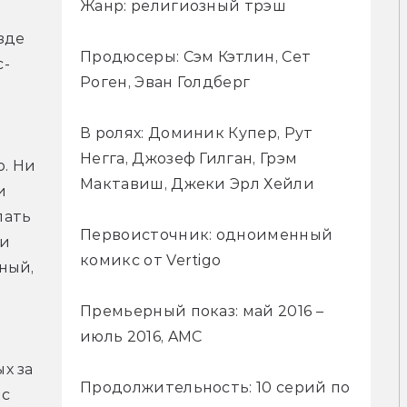
Жанр: религиозный трэш
де 
Продюсеры: Сэм Кэтлин, Сет
с-
Роген, Эван Голдберг
В ролях: Доминик Купер, Рут
Негга, Джозеф Гилган, Грэм
. Ни 
Мактавиш, Джеки Эрл Хейли
 
ать 
Первоисточник: одноименный
и 
комикс от Vertigo
ый, 
Премьерный показ: май 2016 –
июль 2016, AMC
 за 
Продолжительность: 10 серий по
с 