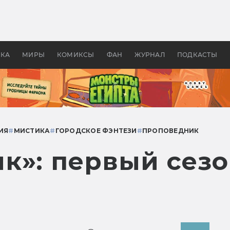
 фильмы смотреть в
Как создавались «Страшил
те 2026? В мире —
фильм, без которого не б
липсис, в России —
бы «Властелина колец»
ие комедии
УКА
МИРЫ
КОМИКСЫ
ФАН
ЖУРНАЛ
ПОДКАСТЫ
ИЯ
#
МИСТИКА
#
ГОРОДСКОЕ ФЭНТЕЗИ
#
ПРОПОВЕДНИК
к»: первый сез