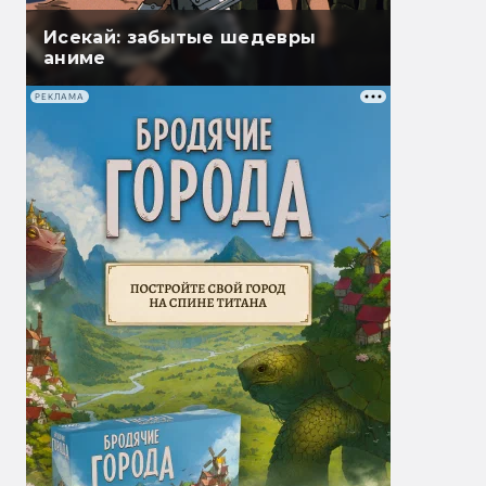
Исекай: забытые шедевры
аниме
РЕКЛАМА