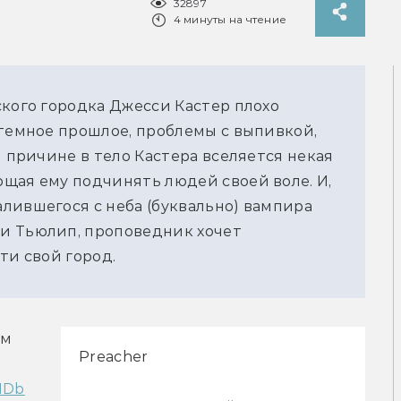
32897
4 минуты на чтение
ского городка Джесси Кастер плохо
 темное прошлое, проблемы с выпивкой,
й причине в тело Кастера вселяется некая
щая ему подчинять людей своей воле. И,
лившегося с неба (буквально) вампира
и Тьюлип, проповедник хочет
ти свой город.
м 
Preacher
MDb