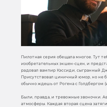
Пилотная серия обещала многое. Тут те
изобретательных экшен-сцен, и предст
радовал вампир Кэссиди, сыгранный Дж
Присутствовал циничный юмор, но не б
обычно ждешь от Рогена с Голдбергом (
Были, правда, и тревожные звоночки. А
атмосферы. Каждая вторая сцена затяги