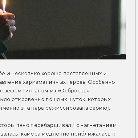
бе и несколько хорошо поставленных и 
авление харизматичных героев. Особенно 
озефом Гилганом из «Отбросов». 
ыло откровенно пошлых шуток, которых 
именно эта пара режиссировала серию).
вторы явно перебарщивали с нагнетанием 
валась, камера медленно приближалась к 