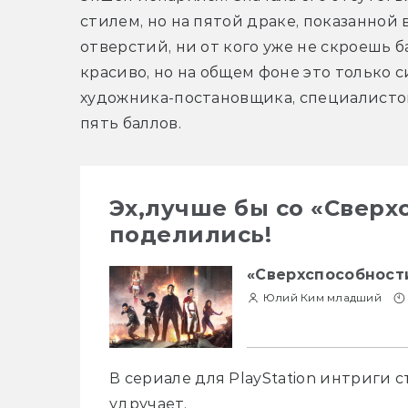
стилем, но на пятой драке, показанной 
отверстий, ни от кого уже не скроешь ба
красиво, но на общем фоне это только с
художника-постановщика, специалисто
пять баллов.
Эх,лучше бы со «Сверх
поделились!
«Сверхспособности
Юлий Ким младший
В сериале для PlayStation интриги 
удручает.