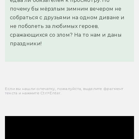
едва ли обязателен к просмотру. Но
почему бы мёрзлым зимним вечером не
собраться с друзьями на одном диване и
не поболеть за любимых героев,
сражающихся со злом? На то нам и даны
праздники!
Если вы нашли опечатку, пожалуйста, выделите фрагмент
текста и нажмите Ctrl+Enter.