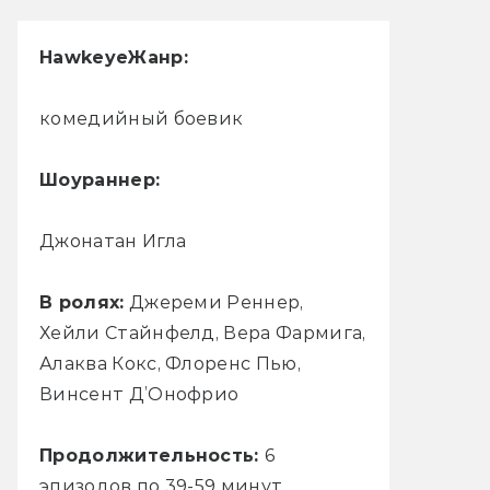
Hawkeye
Жанр:
комедийный боевик
Шоураннер:
Джонатан Игла
В ролях:
Джереми Реннер,
Хейли Стайнфелд, Вера Фармига,
Алаква Кокс, Флоренс Пью,
Винсент Д’Онофрио
Продолжительность:
6
эпизодов по 39-59 минут