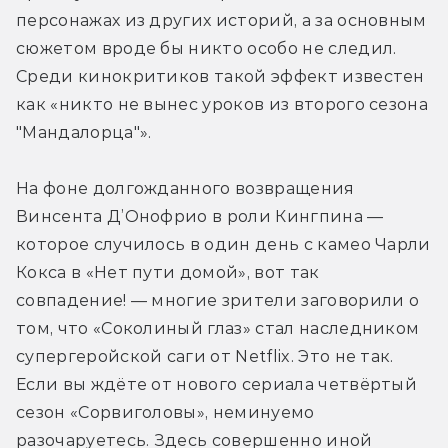
персонажах из других историй, а за основным 
сюжетом вроде бы никто особо не следил. 
Среди кинокритиков такой эффект известен 
как «никто не вынес уроков из второго сезона 
"Мандалорца"».
На фоне долгожданного возвращения 
Винсента Д’Онофрио в роли Кингпина — 
которое случилось в один день с камео Чарли 
Кокса в «Нет пути домой», вот так 
совпадение! — многие зрители заговорили о 
том, что «Соколиный глаз» стал наследником 
супергеройской саги от Netflix. Это не так. 
Если вы ждёте от нового сериала четвёртый 
сезон «Сорвиголовы», неминуемо 
разочаруетесь. Здесь совершенно иной 