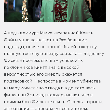
А ведь демиург Marvel-вселенной Кевин 
Файги явно возлагает на Эхо большие 
надежды, иначе не принёс бы ей в жертву 
главную гостевую звезду сериала — дядюшку 
Фиска. Впрочем, спешим успокоить 
поклонников Кингпина: с высокой 
вероятностью его смерть окажется 
подтасовкой. Неспроста в момент убийства 
камеру кокетливо отводят, а до того весь 
финальный эпизод подчёркивают, что в 
прямом бою Фиска не взять. Стрелы, взрывы, 
автоавария — здоровяку всё нипочём.