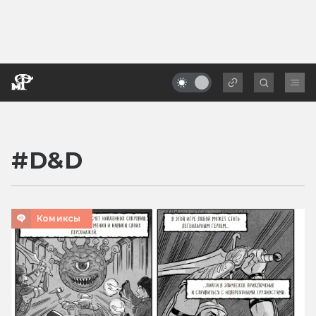
#
D&D
Комиксы