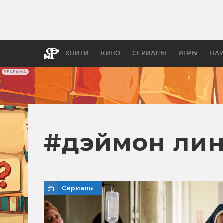
Какие
авгус
апока
детск
КНИГИ
КИНО
СЕРИАЛЫ
ИГРЫ
НА
РЕКЛАМА
#
дэймон ли
Сериалы