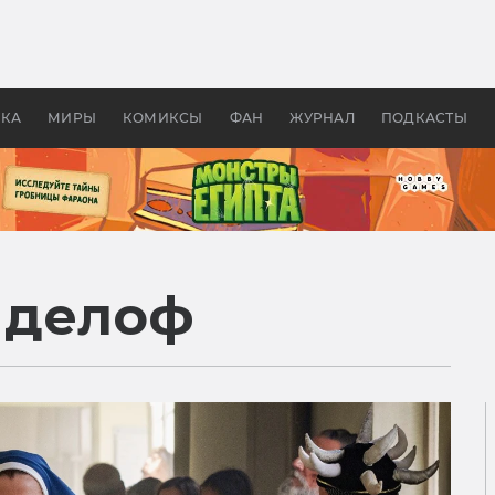
 фильмы смотреть в
Как создавались «Страшил
те 2026? В мире —
фильм, без которого не б
липсис, в России —
бы «Властелина колец»
ие комедии
УКА
МИРЫ
КОМИКСЫ
ФАН
ЖУРНАЛ
ПОДКАСТЫ
нделоф