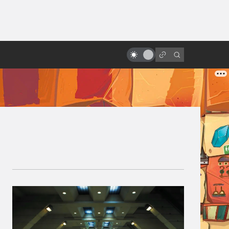
ы»:
ыло
Боди-хоррор: 10 фильмов,
которые помогут понять жанр