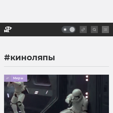
#
киноляпы
Миры