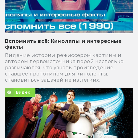
Вспомнить всё: Киноляпы и интересные
факты
Видение истории режиссером картины и
автором первоисточника порой настолько
различаются, что узнать произведение,
ставшее прототипом для киноленты,
становиться задачей не из легких.
Видео