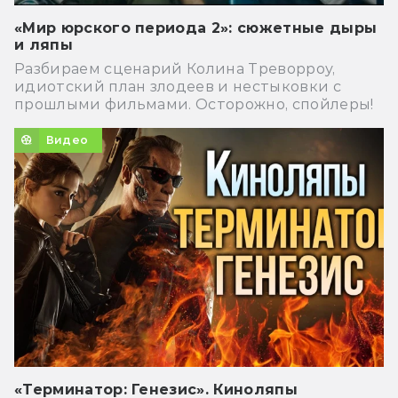
«Мир юрского периода 2»: сюжетные дыры
и ляпы
Разбираем сценарий Колина Треворроу,
идиотский план злодеев и нестыковки с
прошлыми фильмами. Осторожно, спойлеры!
Видео
«Терминатор: Генезис». Киноляпы