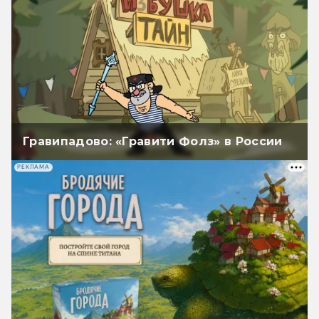
Гравипадово: «Гравити Фолз» в России
РЕКЛАМА