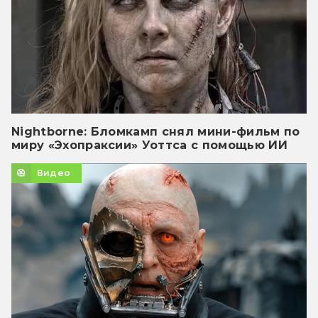
Nightborne: Бломкамп снял мини-фильм по
миру «Эхопраксии» Уоттса с помощью ИИ
Видео