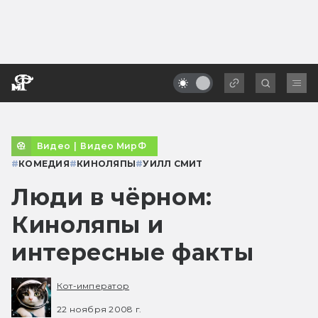
Видео
|
Видео МирФ
#
КОМЕДИЯ
#
КИНОЛЯПЫ
#
УИЛЛ СМИТ
Люди в чёрном:
Киноляпы и
интересные факты
Кот-император
22 ноября 2008 г.