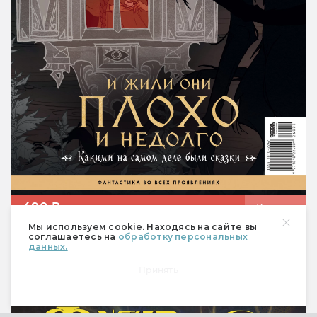
490 ₽
Купить
Мы используем cookie. Находясь на сайте вы
Спецвыпуск «Настольные
соглашаетесь на
обработку персональных
данных.
ролевые игры»
Принять