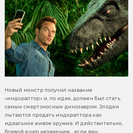
Новый монстр получил название 
«индораптор» и, по идее, должен был стать 
самым смертоносным динозавром. Злодеи 
пытаются продать индораптора как 
идеальное живое оружие. И действительно, 
боевой ящер незаменим... если ваш 