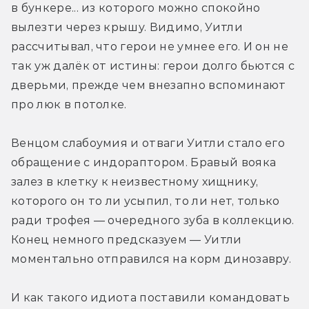
в бункере... из которого можно спокойно 
вылезти через крышу. Видимо, Уитли 
рассчитывал, что герои не умнее его. И он не 
так уж далёк от истины: герои долго бьются с 
дверьми, прежде чем внезапно вспоминают 
про люк в потолке.
Венцом слабоумия и отваги Уитли стало его 
обращение с индораптором. Бравый вояка 
залез в клетку к неизвестному хищнику, 
которого он то ли усыпил, то ли нет, только 
ради трофея — очередного зуба в коллекцию. 
Конец немного предсказуем — Уитли 
моментально отправился на корм динозавру.
И как такого идиота поставили командовать 