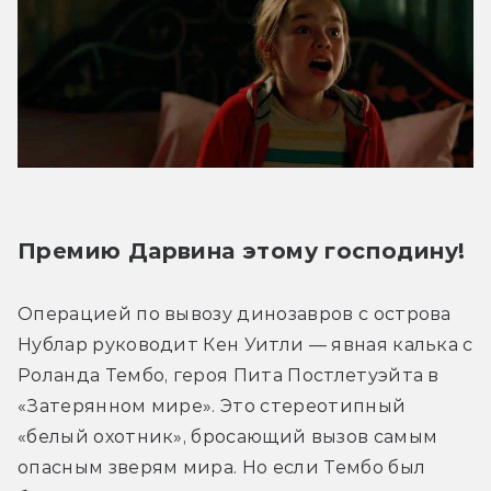
Премию Дарвина этому господину!
Операцией по вывозу динозавров с острова 
Нублар руководит Кен Уитли — явная калька с 
Роланда Тембо, героя Пита Постлетуэйта в 
«Затерянном мире». Это стереотипный 
«белый охотник», бросающий вызов самым 
опасным зверям мира. Но если Тембо был 