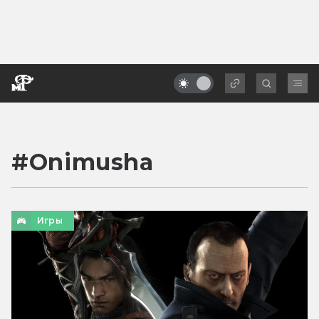
#
Onimusha
Игры