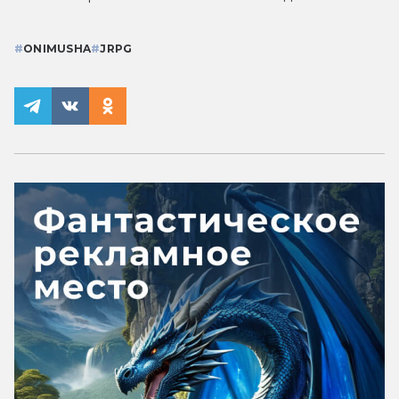
#
ONIMUSHA
#
JRPG