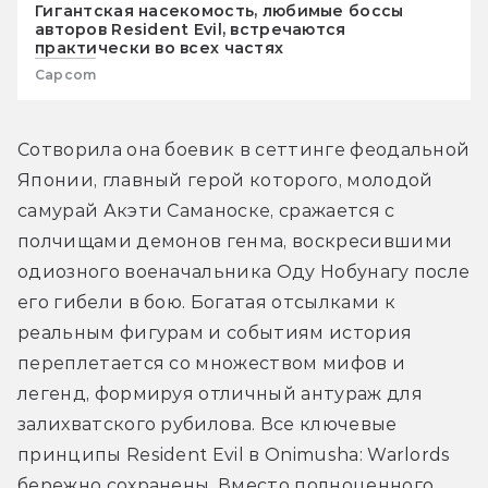
Гигантская насекомость, любимые боссы
авторов Resident Evil, встречаются
практически во всех частях
Capcom
Сотворила она боевик в сеттинге феодальной 
Японии, главный герой которого, молодой 
самурай Акэти Саманоске, сражается с 
полчищами демонов генма, воскресившими 
одиозного военачальника Оду Нобунагу после 
его гибели в бою. Богатая отсылками к 
реальным фигурам и событиям история 
переплетается со множеством мифов и 
легенд, формируя отличный антураж для 
залихватского рубилова. Все ключевые 
принципы Resident Evil в Onimusha: Warlords 
бережно сохранены. Вместо полноценного 