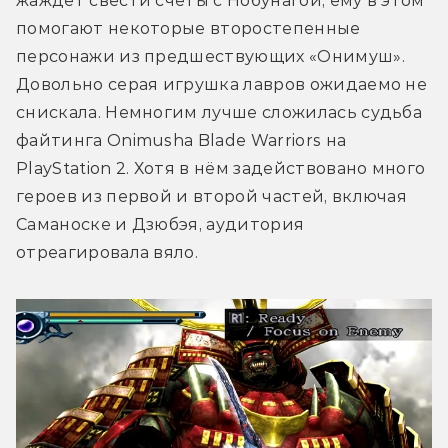
жаждет свести счёты с Нобунагой, ему в этом 
помогают некоторые второстепенные 
персонажи из предшествующих «Онимуш». 
Довольно серая игрушка лавров ожидаемо не 
снискала. Немногим лучше сложилась судьба 
файтинга Onimusha Blade Warriors на 
PlayStation 2. Хотя в нём задействовано много 
героев из первой и второй частей, включая 
Саманоске и Дзюбэя, аудитория 
отреагировала вяло.