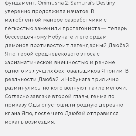
фундамент, Onimusha 2: Samurai's Destiny 
уверенно продолжила начатое. В 
излюбленной манере разработчики с 
лёгкостью заменили протагониста — теперь 
бессердечному Нобунаге и его ордам 
демонов противостоит легендарный Дзюбэй 
Ягю, герой средневекового эпоса с 
харизматической внешностью и реноме 
одного из лучших фехтовальщиков Японии. В 
реальности Дзюбэй и Нобунага прилично 
разминулись, но кого волнуют такие мелочи. 
Согласно завязке второй главы, генма по 
приказу Оды опустошили родную деревню 
клана Ягю, после чего Дзюбэй отправился 
искать возмездия. 