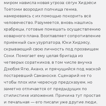
миром нависла новая угроза: сёгун Хидэёси 
Тоётоми возродил полчища генма, 
намереваясь с их помощью покорить всё 
человечество. Разумеется, вновь нашлись 
храбрецы, готовые помешать осуществлению 
коварного плана. Возглавляет сопротивление 
приёмный сын узурпатора, Юки Хидэясу, 
скрывающий свою личность под прозвищем 
Соки. Помогает ему целая бригада из 
четверых соратников, в том числе внучка 
Дзюбэя Ягю, Аканэ, и прячущийся под маской 
постаревший Саманоске. Сценарий не то 
чтобы плох или чересчур предсказуем, но 
заметно отличается от предыдущих по 
стилистике изложения. Причина тут простая 
и печальная — его писали уже другие люди, 