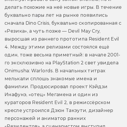
делать похожие на неё новые игры. В течение 
буквально пары лет на рынке появились 
сначала Dino Crisis, буквально скопированная с 
«Резика», а чуть позже — Devil May Cry, 
выросшая из раннего прототипа Resident Evil 
4. Между этими релизами состоялся ещё 
один, тоже весьма приметный: в начале 2001-
го эксклюзивно на PlayStation 2 свет увидела 
Onimusha: Warlords. В начальных титрах 
мелькали сплошь знакомые имена и 
фамилии. Продюсировал проект Кэйдзи 
Инафунэ, «отец» Мегамена и один из 
кураторов Resident Evil 2, в режиссёрском 
кресле устроился Дзюн Такэути, дизайнер 
персонажей и аниматор ранних 
«Резидентов», а сценаристом выступил 