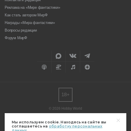
Реклама на «Мире фантастики»
Как стать автором МирФ
Награды «Мира фантастики»
Вопросы редакции
Форум МирФ
18+
© 2026 Hobby World
Любое использование материалов допускается только с согласия
редакции.
Мы используем cookie. Находясь на сайте вы
соглашаетесь на
обработку персональных
Мнение авторов может не совпадать с мнением редакции.
данных.