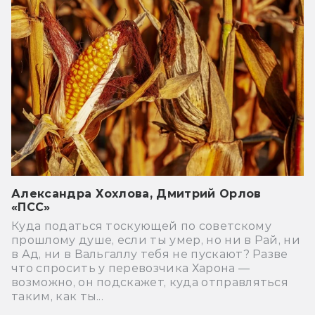
Александра Хохлова, Дмитрий Орлов
«ПСС»
Куда податься тоскующей по советскому
прошлому душе, если ты умер, но ни в Рай, ни
в Ад, ни в Вальгаллу тебя не пускают? Разве
что спросить у перевозчика Харона —
возможно, он подскажет, куда отправляться
таким, как ты...