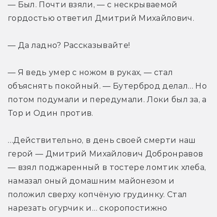
— Был. Почти взяли, — с нескрываемой 
гордостью ответил Дмитрий Михайлович.
— Да ладно? Рассказывайте!
— Я ведь умер с ножом в руках, — стал 
объяснять покойный. — Бутерброд делал… Но 
потом подумали и передумали. Локи был за, а 
Тор и Один против.
…Действительно, в день своей смерти наш 
герой — Дмитрий Михайлович Добронравов 
— взял поджаренный в тостере ломтик хлеба, 
намазал оный домашним майонезом и 
положил сверху копчёную грудинку. Стал 
нарезать огурчик и… скоропостижно 