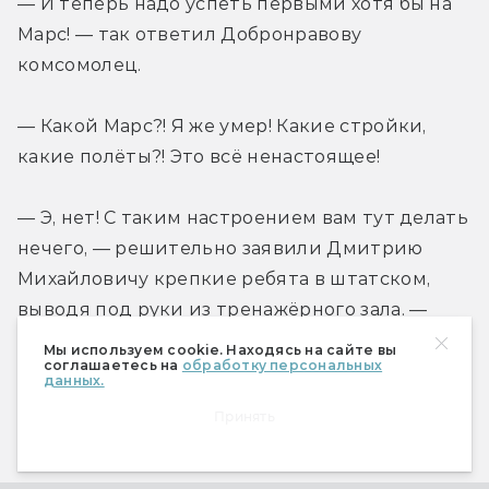
— И теперь надо успеть первыми хотя бы на 
Марс! — так ответил Добронравову 
комсомолец.
— Какой Марс?! Я же умер! Какие стройки, 
какие полёты?! Это всё ненастоящее!
— Э, нет! С таким настроением вам тут делать 
нечего, — решительно заявили Дмитрию 
Михайловичу крепкие ребята в штатском, 
выводя под руки из тренажёрного зала. — 
Таких не берут в космонавты!
Мы используем cookie. Находясь на сайте вы
соглашаетесь на
обработку персональных
данных.
…Сигарообразная ракета стартовала без него, 
Принять
а на Дмитрия Михайловича с ясного неба 
спикировал бомбардировщик, и он бросился 