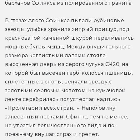
барханов Сфинкса из полированного гранита.
В глазах Алого Сфинкса пылали рубиновые 
звёзды, улыбка хранила хитрый прищур, под 
красноватой каменной шкурой переливались 
мощные бугры мышц. Между внушительного 
размера когтистыми лапами стояла 
высоченная дверь из серого чугуна СЧ20, на 
которой был высечен герб: колосья пшеницы, 
сплетённые в снопы, венчали звезду с 
золотыми серпом и молотом, на кумачовой 
ленте серебрилась полустёртая надпись 
«Пролетарии всех стран…». Наполовину 
занесённый песками, Сфинкс, тем не менее, 
не утратил величественного вида и по-
прежнему внушал страх и трепет.