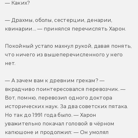
— Каких?
— Драхмы, оболы, сестерции, денарии, 
квинарии… — принялся перечислять Харон.
Покойный устало махнул рукой, давая понять, 
что ничего из вышеперечисленного у него 
нет.
— А зачем вам к древним грекам? — 
вкрадчиво поинтересовался перевозчик. — 
Вот, помню, перевозил одного доктора 
исторических наук. За два советских пятака. 
Но так до 1991 года было. — Харон 
уважительно покачал головой в чёрном 
капюшоне и продолжил: — Он умолял 