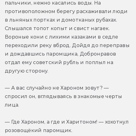
пальчики, нежно касались воды. На 
противоположном берегу расхаживали люди 
в льняных портках и домотканых рубахах. 
Слышался топот копыт и свист нагаек. 
Вороные кони с лихими казаками в седле 
переходили реку вброд. Дойдя до переправы 
и дождавшись паромщика, Добронравов 
отдал ему советский рубль и поплыл на 
другую сторону.
— А вас случайно не Хароном зовут? — 
спросил он, вглядываясь в знакомые черты 
лица.
— Где Хароном, а где и Харитоном! — хохотнул 
розовощёкий паромщик.