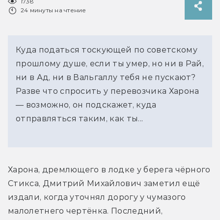
1738
24 минуты на чтение
Куда податься тоскующей по советскому
прошлому душе, если ты умер, но ни в Рай,
ни в Ад, ни в Вальгаллу тебя не пускают?
Разве что спросить у перевозчика Харона
— возможно, он подскажет, куда
отправляться таким, как ты...
Харона, дремлющего в лодке у берега чёрного 
Стикса, Дмитрий Михайлович заметил ещё 
издали, когда уточнял дорогу у чумазого 
малолетнего чертёнка. Последний, 