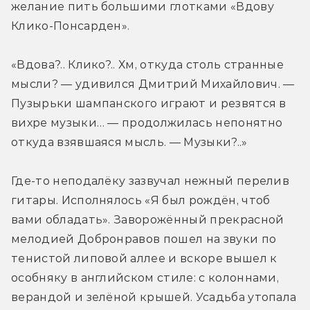
желание пить большими глотками «Вдову 
Клико-Понсарден».
«Вдова?.. Клико?.. Хм, откуда столь странные 
мысли? — удивился Дмитрий Михайлович. — 
Пузырьки шампанского играют и резвятся в 
вихре музыки… — продолжилась непонятно 
откуда взявшаяся мысль. — Музыки?..»
Где-то неподалёку зазвучал нежный перелив 
гитары. Исполнялось «Я был рождён, чтоб 
вами обладать». Заворожённый прекрасной 
мелодией Добронравов пошел на звуки по 
тенистой липовой аллее и вскоре вышел к 
особняку в английском стиле: с колоннами, 
верандой и зелёной крышей. Усадьба утопала 