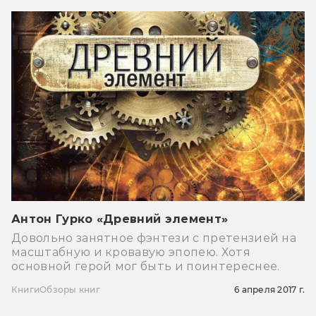
Антон Гурко «Древний элемент»
Довольно занятное фэнтези с претензией на
масштабную и кровавую эпопею. Хотя
основной герой мог быть и поинтереснее.
Книги
Обзоры книг
6 апреля 2017 г.