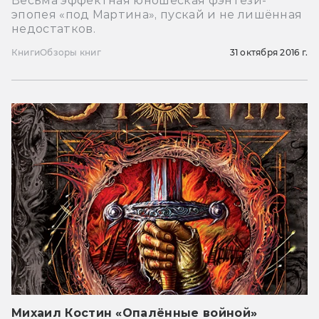
Весьма эффектная юношеская фэнтези-
эпопея «под Мартина», пускай и не лишённая
недостатков.
Книги
Обзоры книг
31 октября 2016 г.
Михаил Костин «Опалённые войной»