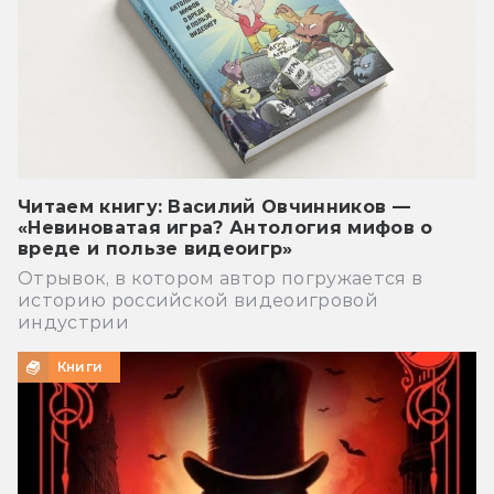
Читаем книгу: Василий Овчинников —
«Невиноватая игра? Антология мифов о
вреде и пользе видеоигр»
Отрывок, в котором автор погружается в
историю российской видеоигровой
индустрии
Книги