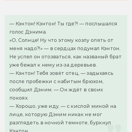
— Кэнтон! Кэнтон! Ты где?! — послышался 
голос Дэнима.
«О, Солнце! Ну что этому козлу опять от 
меня надо?!» — в сердцах подумал Кэнтон. 
Не успел он отозваться, как названый брат 
уже бежал к нему из-за деревьев.
— Кэнтон! Тебя зовёт отец, — задыхаясь 
после пробежки с набитым брюхом, 
сообщил Дэним. — Он ждёт в своих 
покоях.
— Хорошо, уже иду, — с кислой миной на 
лице, которую Дэним никак не мог 
разглядеть в ночной темноте, буркнул 
Кэнтон.