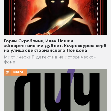
Горан Скробонья, Иван Нешич
«Флорентийский дублет. Кьяроскуро»: серб
на улицах викторианского Лондона
Мистический детектив на историческом
фоне
Книги