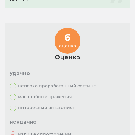
6
оценка
Оценка
удачно
неплохо проработанный сеттинг
масштабные сражения
интересный антагонист
неудачно
излишек просторечий