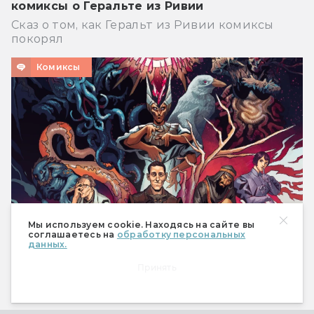
комиксы о Геральте из Ривии
Сказ о том, как Геральт из Ривии комиксы
покорял
Комиксы
Мы используем cookie. Находясь на сайте вы
соглашаетесь на
обработку персональных
данных.
Аскольд Акишин «Город»: комикс из
Принять
сборника «Зов Лавкрафта»
По мотивам «Хребтов безумия»