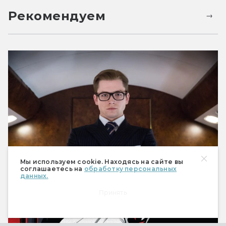
Рекомендуем
Мы используем cookie. Находясь на сайте вы
Kingsman: серия комиксов и фильмов
соглашаетесь на
обработку персональных
супершпионской фантастики
данных.
Принять