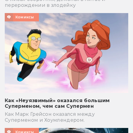
перерождении в злодейку
Комиксы
Как «Неуязвимый» оказался большим
Суперменом, чем сам Супермен
Как Марк Грейсон оказался между
Суперменом и Хоумлендером.
Комиксы