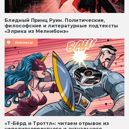
Бледный Принц Руин. Политические,
философские и литературные подтексты
«Элрика из Мелнибонэ»
Комиксы
«Т-Бёрд и Троттл»: читаем отрывок из
неполиткорректного и актуального