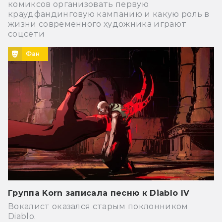
комиксов организовать первую
краудфандинговую кампанию и какую роль в
жизни современного художника играют
соцсети
Фан
Группа Korn записала песню к Diablo IV
Вокалист оказался старым поклонником
Diablo.