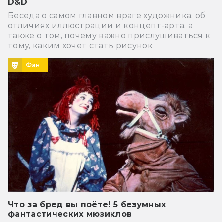
D&D
Беседа о самом главном враге художника, об
отличиях иллюстрации и концепт-арта, а
также о том, почему важно прислушиваться к
тому, каким хочет стать рисунок
Фан
Что за бред вы поёте! 5 безумных
фантастических мюзиклов