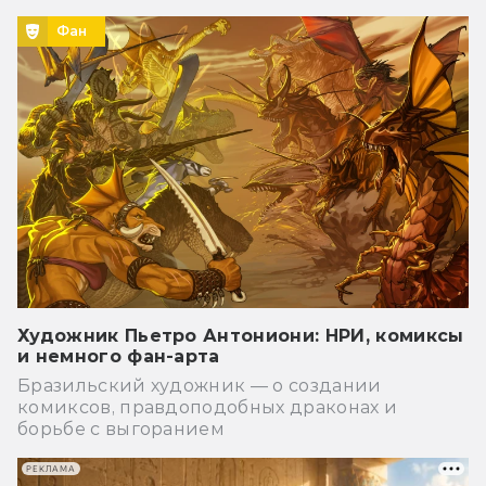
Фан
Художник Пьетро Антониони: НРИ, комиксы
и немного фан-арта
Бразильский художник — о создании
комиксов, правдоподобных драконах и
борьбе с выгоранием
РЕКЛАМА