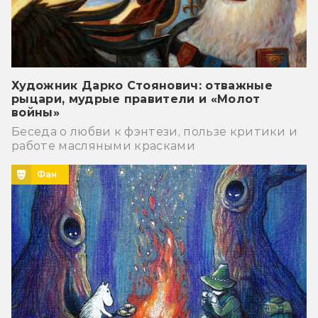
Художник Дарко Стоянович: отважные
рыцари, мудрые правители и «Молот
войны»
Беседа о любви к фэнтези, пользе критики и
работе масляными красками
Фан