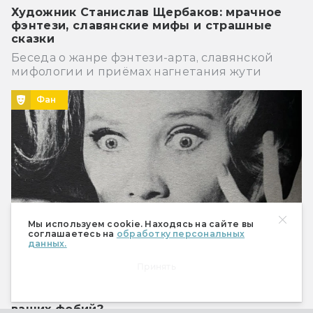
Художник Станислав Щербаков: мрачное
фэнтези, славянские мифы и страшные
сказки
Беседа о жанре фэнтези-арта, славянской
мифологии и приёмах нагнетания жути
Фан
Мы используем cookie. Находясь на сайте вы
соглашаетесь на
обработку персональных
данных.
Принять
Тест: какой фильм ужасов подходит для
ваших фобий?