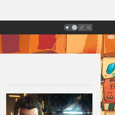
ы»:
Почему Хаяо Миядзаки — гений.
ыло
Все фильмы великого
режиссёра