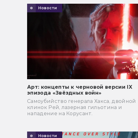
Новости
Арт: концепты к черновой версии IX
эпизода «Звёздных войн»
Самоубийство генерала Хакса, двойной
клинок Рей, лазерная гильотина и
нападение на Корусант.
Новости