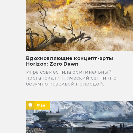
Вдохновляющие концепт-арты
Horizon: Zero Dawn
Игра совместила оригинальный
постапокалиптический сеттинг с
безумно красивой природой.
Фан