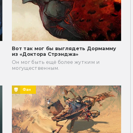
Вот так мог бы выглядеть Дормамму
из «Доктора Стрэнджа»
Он мог быть ещё более жутким и
могущественным.
Фан