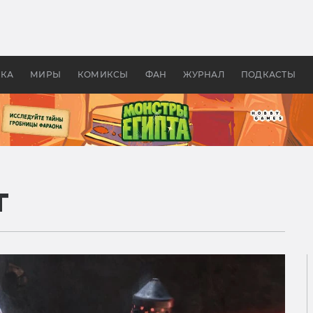
 фильмы смотреть в
Как создавались «Страшил
те 2026? В мире —
фильм, без которого не б
липсис, в России —
бы «Властелина колец»
ие комедии
УКА
МИРЫ
КОМИКСЫ
ФАН
ЖУРНАЛ
ПОДКАСТЫ
т