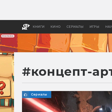
Какие
авгус
апока
детск
КНИГИ
КИНО
СЕРИАЛЫ
ИГРЫ
НА
РЕКЛАМА
#
концепт-ар
Сериалы