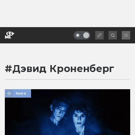
#
Дэвид Кроненберг
Кино