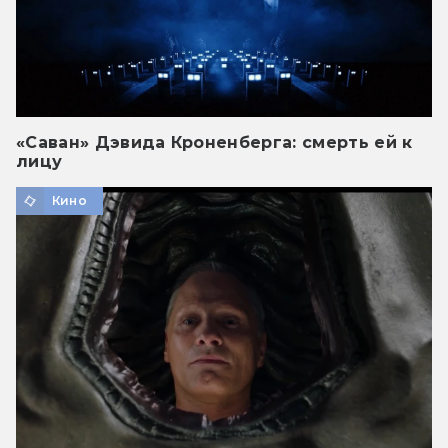
«Саван» Дэвида Кроненберга: смерть ей к
лицу
Кино