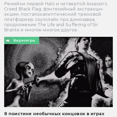
Ремейки первой Halo и четвертой Assassin’s
Creed Black Flag, фэнтезийный экстракшн-
экшен, постапокалиптический трюковой
платформер, соулслайк про динозавра,
продолжение The Life and Suffering of Sir
Brante и многое-многое другое.
Видеоигры
8 поистине необычных концовок в играх