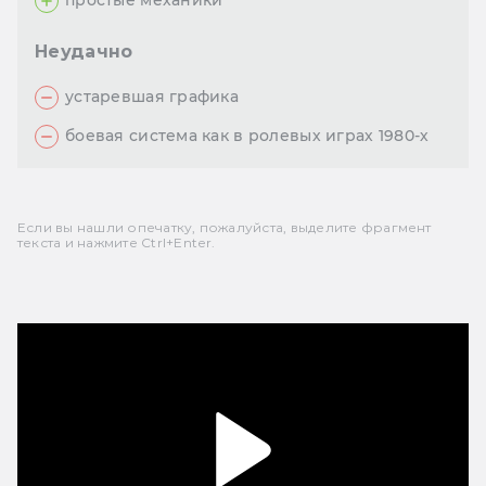
простые механики
Неудачно
устаревшая графика
боевая система как в ролевых играх 1980-х
Если вы нашли опечатку, пожалуйста, выделите фрагмент
текста и нажмите Ctrl+Enter.