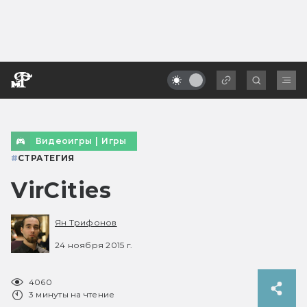
Видеоигры
|
Игры
#
СТРАТЕГИЯ
VirCities
Ян Трифонов
24 ноября 2015 г.
4060
3 минуты на чтение