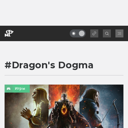
#
Dragon's Dogma
Игры