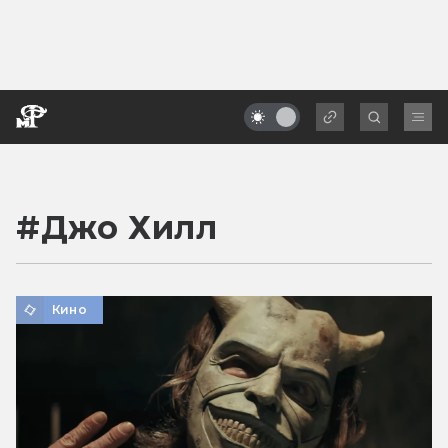
#
Джо Хилл
Кино