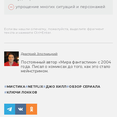
упрощение многих ситуаций и персонажей
Если вы нашли опечатку, пожалуйста, выделите фрагмент
текста и нажмите Ctrl+Enter.
Дмитрий Злотницкий
Постоянный автор «Мира фантастики» с 2004
года. Писал о комиксах до того, как это стало
мейнстримом.
#
МИСТИКА
#
NETFLIX
#
ДЖО ХИЛЛ
#
ОБЗОР СЕРИАЛА
#
КЛЮЧИ ЛОККОВ