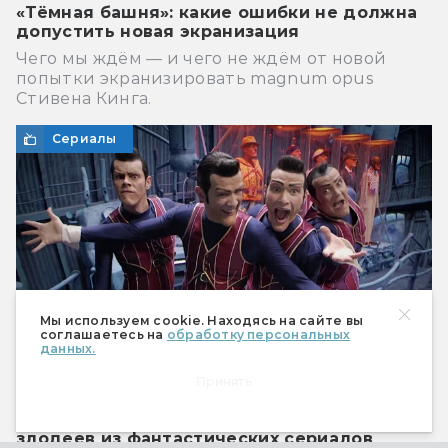
«Тёмная башня»: какие ошибки не должна
допустить новая экранизация
Чего мы ждём — и чего не ждём от новой
попытки экранизировать magnum opus
Стивена Кинга.
Сериалы
Мы используем cookie. Находясь на сайте вы
соглашаетесь на
обработку персональных
данных.
Принять
Подлость в каждом сезоне: 10 умных
злодеев из фантастических сериалов