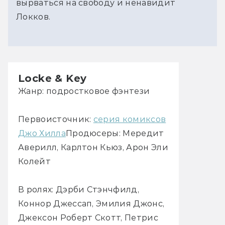
вырваться на свободу и ненавидит
Локков.
Locke & Key
Жанр: подростковое фэнтези
Первоисточник:
серия комиксов
Джо Хилла
Продюсеры: Мередит
Аверилл, Карлтон Кьюз, Арон Эли
Колейт
В ролях: Дэрби Стэнчфилд,
Коннор Джессап, Эмилия Джонс,
Джексон Роберт Скотт, Петрис