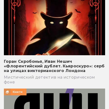
Горан Скробонья, Иван Нешич
«Флорентийский дублет. Кьяроскуро»: серб
на улицах викторианского Лондона
Мистический детектив на историческом
фоне
Книги