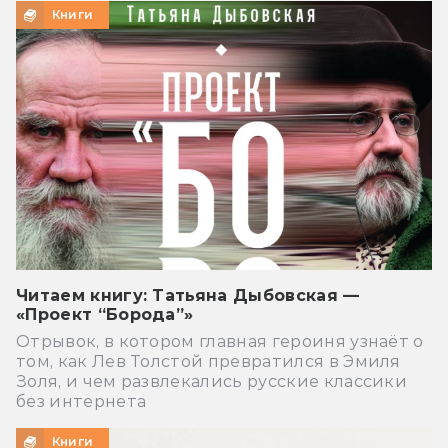
Книги
Читаем книгу: Татьяна Дыбовская —
«Проект “Борода”»
Отрывок, в котором главная героиня узнаёт о
том, как Лев Толстой превратился в Эмиля
Золя, и чем развлекались русские классики
без интернета
Книги