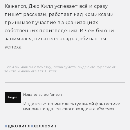
Кажется, Джо Хилл успевает всё и сразу: 
пишет рассказы, работает над комиксами, 
принимает участие в экранизациях 
собственных произведений. И чем бы они 
занимался, писатель везде добивается 
успеха.
Если вы нашли опечатку, пожалуйста, выделите фрагмент
текста и нажмите Ctrl+Enter.
Издательство fanzon
Издательство интеллектуальной фантастики,
импринт издательского холдинга «Эксмо».
#
ДЖО ХИЛЛ
#
ХЭЛЛОУИН