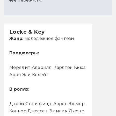
неё пережили.
Locke & Key
Жанр:
молодёжное фэнтези
Продюсеры:
Мередит Аверилл, Карлтон Кьюз,
Арон Эли Колейт
В ролях:
Дэрби Стэнчфилд, Аарон Эшмор,
Коннор Джессап, Эмилия Джонс