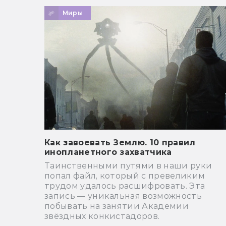
Миры
Как завоевать Землю. 10 правил
инопланетного захватчика
Таинственными путями в наши руки
попал файл, который с превеликим
трудом удалось расшифровать. Эта
запись — уникальная возможность
побывать на занятии Академии
звёздных конкистадоров.