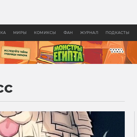
оздавались «Страшилы»:
«Одиссея» Нолана: что эт
, без которого не было
фильм сделал с Гомером и
ластелина колец»
Древней Грецией
УКА
МИРЫ
КОМИКСЫ
ФАН
ЖУРНАЛ
ПОДКАСТЫ
сс