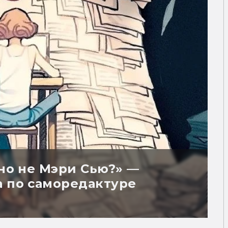
йно не Мэри Сью?» —
а по саморедактуре