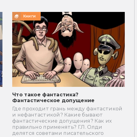
Книги
Что такое фантастика?
Фантастическое допущение
Где проходит грань между фантастикой
и нефантастикой? Какие бывают
фантастические допущения? Как их
правильно применять? Г.Л. Олди
делятся советами писательского