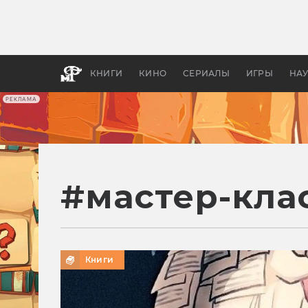
Как с
фильм
бы «В
КНИГИ
КИНО
СЕРИАЛЫ
ИГРЫ
НА
РЕКЛАМА
#
мастер-кла
Книги