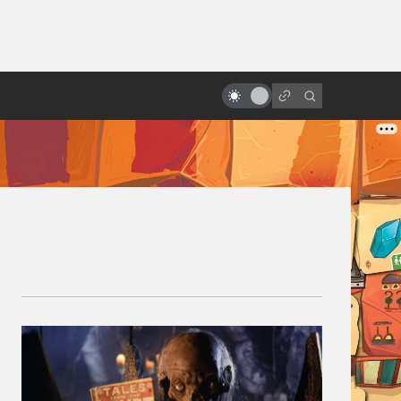
от
Вечная любовь: фантастика в
мелодрамах и романтических
комедиях