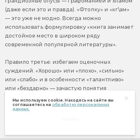
грандиозные опусы — графоманией и хламом 
(даже если это и правда). «Фтопку» и «кг\ам» 
— это уже не модно. Всегда можно 
использовать формулировку «книга занимает 
достойное место в широком ряду 
современной популярной литературы».
Правило третье: избегаем оценочных 
суждений. «Хорошо» или «плохо», «сильно» 
или «слабо» и в особенности «талантливо» 
или «бездарно» — зачастую понятия 
субъективные. Акцентируем спорные и 
Мы используем cookie. Находясь на сайте вы
соглашаетесь на
обработку персональных
неудачные, на наш взгляд, моменты, 
данных.
расчищаем сомнительные детали и повороты 
Принять
сюжета, предоставляя читателю право 
самому делать выводы, а автору — 