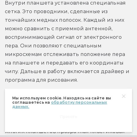
Внутри планшета установлена специальная 
сетка. Это проводники, сделанные из 
тончайших медных полосок. Каждый из них 
можно сравнить с приемной антенной, 
воспринимающей сигнал от электронного 
пера. Они позволяют специальным 
микросхемам отслеживать положение пера 
на планшете и передавать его координаты 
чипу. Дальше в работу включается драйвер и 
программа для рисования.
Когда мы проводим пером по активной 
Мы используем cookie. Находясь на сайте вы
соглашаетесь на
обработку персональных
области планшета, то на экране, если у нас 
данных.
загружен графический редактор и выбран 
Принять
инструмент для рисования, остается след. У 
многих планшетов прозрачная пластиковая 