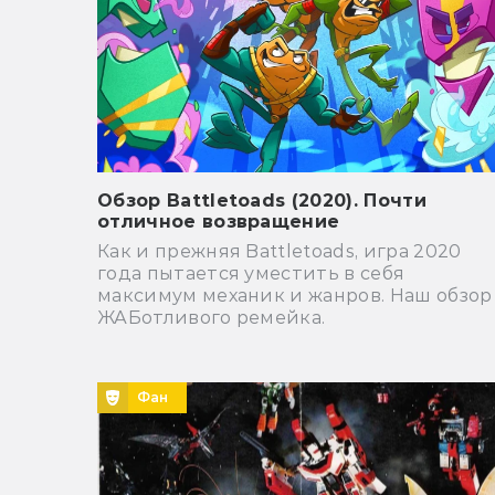
Обзор Battletoads (2020). Почти
отличное возвращение
Как и прежняя Battletoads, игра 2020
года пытается уместить в себя
максимум механик и жанров. Наш обзор
ЖАБотливого ремейка.
Фан