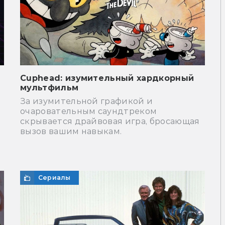
Cuphead: изумительный хардкорный
мультфильм
За изумительной графикой и
очаровательным саундтреком
скрывается драйвовая игра, бросающая
вызов вашим навыкам.
Сериалы