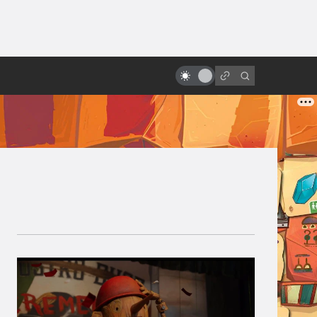
от
«Космическая одиссея 2001
года»: что с нами сделал этот
фильм за 50 лет