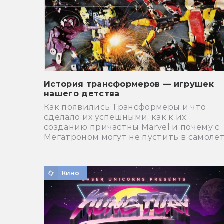
История трансформеров — игрушек
нашего детства
Как появились Трансформеры и что
сделало их успешными, как к их
созданию причастны Marvel и почему с
Мегатроном могут не пустить в самолёт
Кино