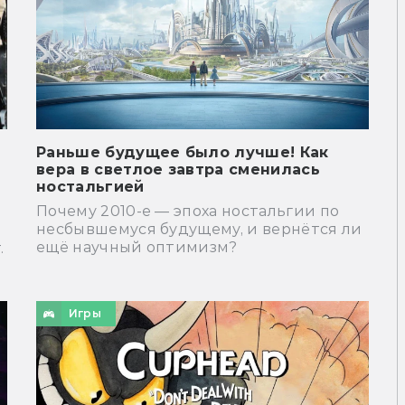
Раньше будущее было лучше! Как
вера в светлое завтра сменилась
ностальгией
Почему 2010-е — эпоха ностальгии по
несбывшемуся будущему, и вернётся ли
ещё научный оптимизм?
.
Игры