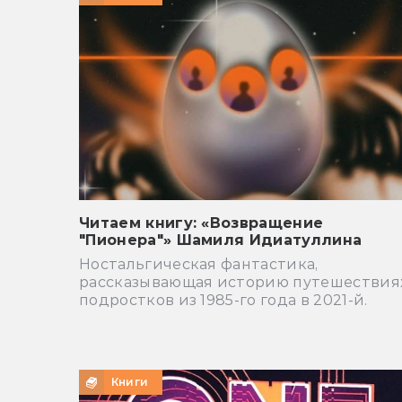
Читаем книгу: «Возвращение
"Пионера"» Шамиля Идиатуллина
Ностальгическая фантастика,
рассказывающая историю путешествия
подростков из 1985-го года в 2021-й.
Книги