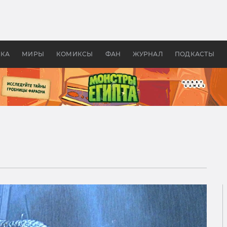
оздавались «Страшилы»:
«Одиссея» Нолана: что эт
, без которого не было
фильм сделал с Гомером и
ластелина колец»
Древней Грецией
УКА
МИРЫ
КОМИКСЫ
ФАН
ЖУРНАЛ
ПОДКАСТЫ