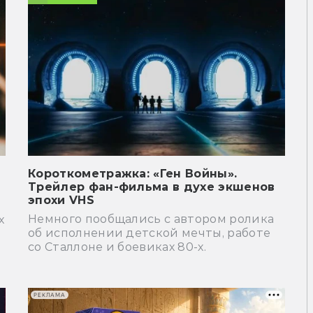
Короткометражка: «Ген Войны».
Трейлер фан-фильма в духе экшенов
эпохи VHS
Немного пообщались с автором ролика
х
об исполнении детской мечты, работе
со Сталлоне и боевиках 80-х.
РЕКЛАМА