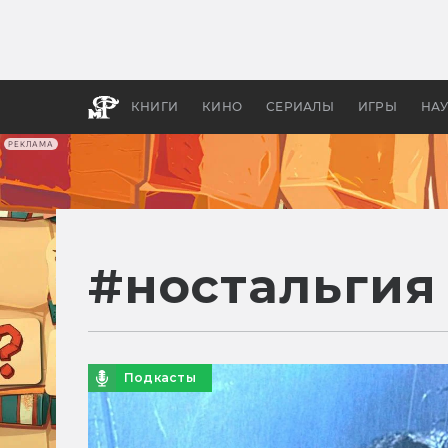
Как с
фильм
бы «В
КНИГИ
КИНО
СЕРИАЛЫ
ИГРЫ
НА
РЕКЛАМА
#
ностальгия
Подкасты