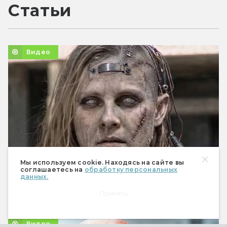
Статьи
Видео
Мы используем cookie. Находясь на сайте вы
соглашаетесь на
обработку персональных
данных.
Nightborne: Бломкамп снял мини-фильм по
Принять
миру «Эхопраксии» Уоттса с помощью ИИ
Видео