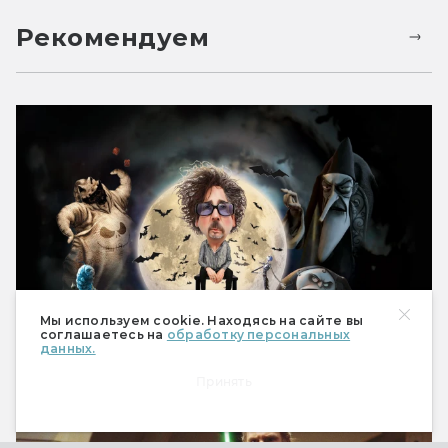
Рекомендуем
Мы используем cookie. Находясь на сайте вы
Почему Тим Бёртон снимает странные
соглашаетесь на
обработку персональных
фильмы
данных.
Принять