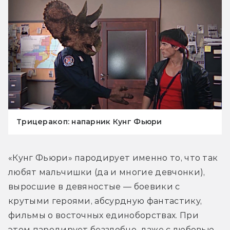
Трицеракоп: напарник Кунг Фьюри
«Кунг Фьюри» пародирует именно то, что так 
любят мальчишки (да и многие девчонки), 
выросшие в девяностые — боевики с 
крутыми героями, абсурдную фантастику, 
фильмы о восточных единоборствах. При 
этом пародирует беззлобно, даже с любовью. 