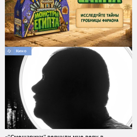
Кино
«”Смешарики” вернули мне веру в