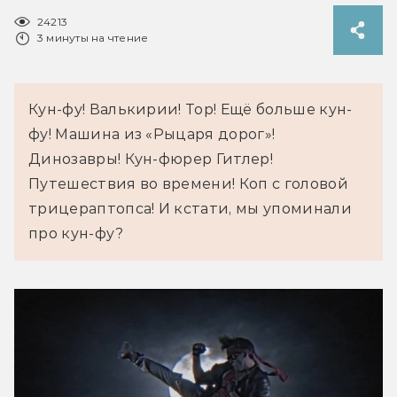
24213
3 минуты на чтение
Кун-фу! Валькирии! Тор! Ещё больше кун-
фу! Машина из «Рыцаря дорог»! 
Динозавры! Кун-фюрер Гитлер! 
Путешествия во времени! Коп с головой 
трицераптопса! И кстати, мы упоминали 
про кун-фу?