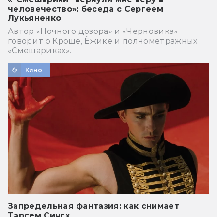
человечество»: беседа с Сергеем
Лукьяненко
Автор «Ночного дозора» и «Черновика»
говорит о Кроше, Ёжике и полнометражных
«Смешариках».
Кино
Запредельная фантазия: как снимает
Тарсем Сингх