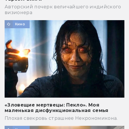
Авторский почерк величайшего индийского
визионера
Кино
«Зловещие мертвецы: Пекло». Моя
маленькая дисфункциональная семья
Плохая свекровь страшнее Некрономикона.