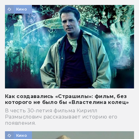
Кино
Как создавались «Страшилы»: фильм, без
которого не было бы «Властелина колец»
В честь 30-летия фильма Кирилл
Размыслович рассказывает историю его
появления.
Кино