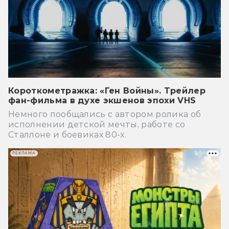
Короткометражка: «Ген Войны». Трейлер
фан-фильма в духе экшенов эпохи VHS
Немного пообщались с автором ролика об
исполнении детской мечты, работе со
Сталлоне и боевиках 80-х.
РЕКЛАМА