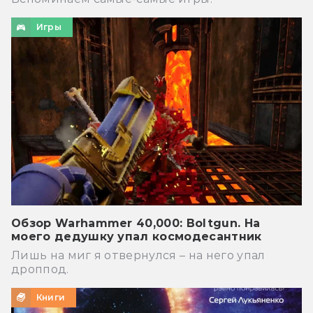
Игры
Обзор Warhammer 40,000: Boltgun. На
моего дедушку упал космодесантник
Лишь на миг я отвернулся – на него упал
дроппод.
Книги