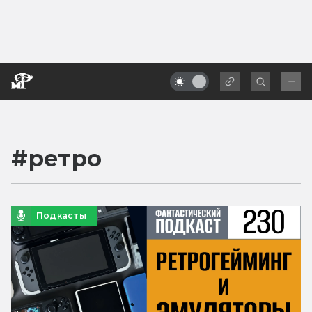
#
ретро
Подкасты