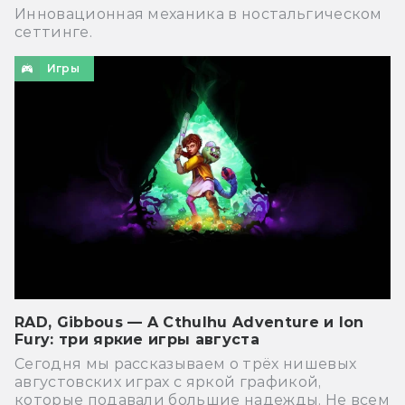
Инновационная механика в ностальгическом
сеттинге.
Игры
RAD, Gibbous — A Cthulhu Adventure и Ion
Fury: три яркие игры августа
Сегодня мы рассказываем о трёх нишевых
августовских играх с яркой графикой,
которые подавали большие надежды. Не всем